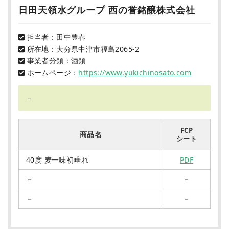
日田天領水グループ 西の誉銘醸株式会社
担当者：田中豊春
所在地：大分県中津市福島2065-2
事業者分類：酒類
ホームページ：
https://www.yukichinosato.com
－
FCP
商品名
シート
40度 麦一味初垂れ
PDF
－
－
－
－