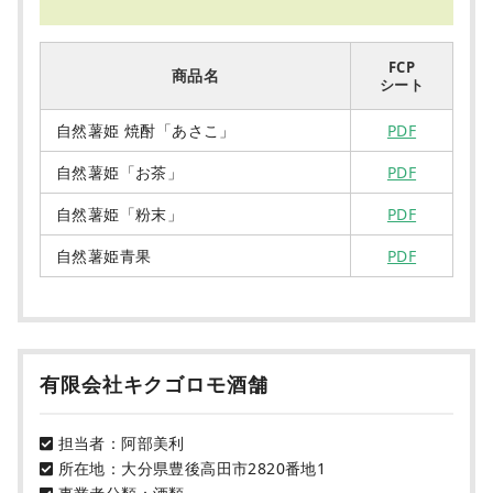
FCP
商品名
シート
自然薯姫 焼酎「あさこ」
PDF
自然薯姫「お茶」
PDF
自然薯姫「粉末」
PDF
自然薯姫青果
PDF
有限会社キクゴロモ酒舗
担当者：阿部美利
所在地：大分県豊後高田市2820番地1