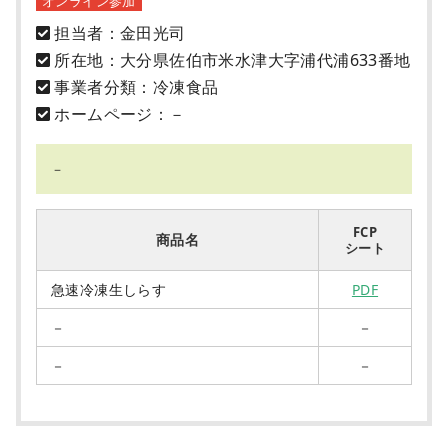
オンライン参加
担当者：金田光司
所在地：大分県佐伯市米水津大字浦代浦633番地
事業者分類：冷凍食品
ホームページ：－
－
FCP
商品名
シート
急速冷凍生しらす
PDF
－
－
－
－