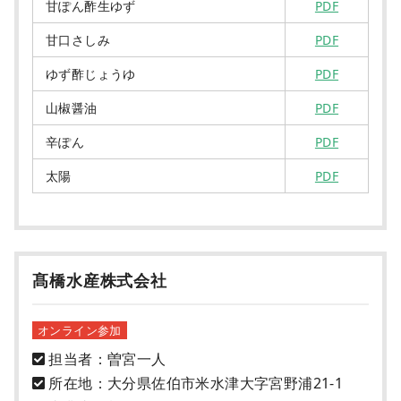
甘ぽん酢生ゆず
PDF
甘口さしみ
PDF
ゆず酢じょうゆ
PDF
山椒醤油
PDF
辛ぽん
PDF
太陽
PDF
髙橋水産株式会社
オンライン参加
担当者：曽宮一人
所在地：大分県佐伯市米水津大字宮野浦21-1