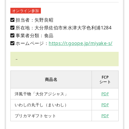
オンライン参加
担当者：矢野良昭
所在地：大分県佐伯市米水津大字色利浦1284
事業者分類：食品
ホームページ：
https://r.goope.jp/miyake-s/
－
FCP
商品名
シート
洋風干物「大分アジシャス」
PDF
いわしの丸干し（まいわし）
PDF
ブリカマギフトセット
PDF