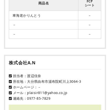
FCP
商品名
シート
車海老かりんとう
－
－
－
－
－
株式会社A.N
担当者：渡辺佳奈
所在地：大分県由布市湯布院町川上3064-3
ホームページ：－
メール：plaisir811@yahoo.co.jp
連絡先：0977-85-7829