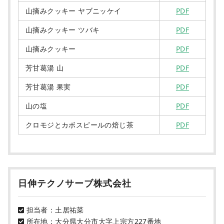
山摘みクッキー ヤブニッケイ
PDF
山摘みクッキー ツバキ
PDF
山摘みクッキー
PDF
芳甘葛湯 山
PDF
芳甘葛湯 果実
PDF
山の塩
PDF
クロモジとカボスピールの焙じ茶
PDF
日伸テクノサーブ株式会社
担当者：土居祐菜
所在地：大分県大分市大字上宗方227番地