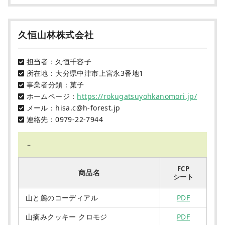
久恒山林株式会社
担当者：久恒千容子
所在地：大分県中津市上宮永3番地1
事業者分類：菓子
ホームページ：
https://rokugatsuyohkanomori.jp/
メール：hisa.c@h-forest.jp
連絡先：0979-22-7944
－
FCP
商品名
シート
山と麓のコーディアル
PDF
山摘みクッキー クロモジ
PDF