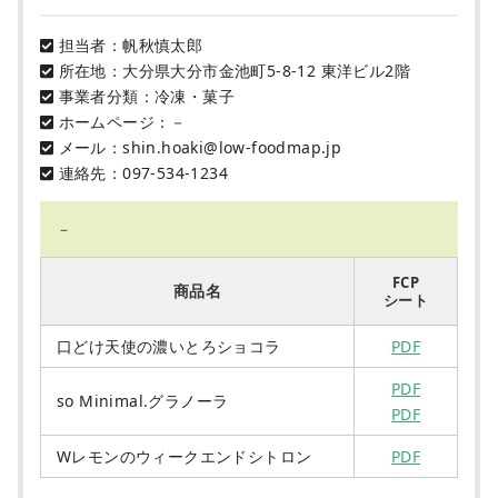
担当者：帆秋慎太郎
所在地：⼤分県⼤分市⾦池町5-8-12 東洋ビル2階
事業者分類：冷凍・菓子
ホームページ：－
メール：shin.hoaki@low-foodmap.jp
連絡先：097-534-1234
－
FCP
商品名
シート
⼝どけ天使の濃いとろショコラ
PDF
PDF
so Minimal.グラノーラ
PDF
Wレモンのウィークエンドシトロン
PDF