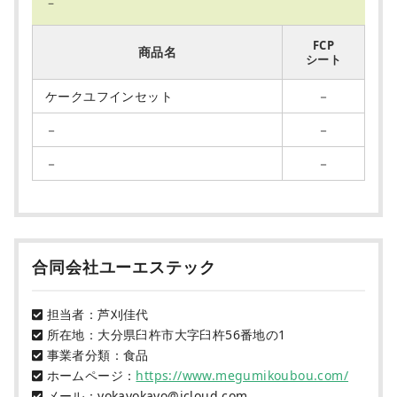
－
FCP
商品名
シート
ケークユフインセット
－
－
－
－
－
合同会社ユーエステック
担当者：芦刈佳代
所在地：大分県臼杵市大字臼杵56番地の1
事業者分類：食品
ホームページ：
https://www.megumikoubou.com/
メール：yokayokayo@icloud.com