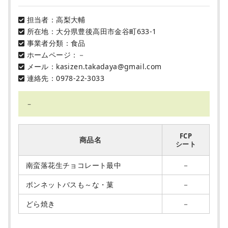
担当者：高梨大輔
所在地：大分県豊後高田市金谷町633‐1
事業者分類：食品
ホームページ：－
メール：kasizen.takadaya@gmail.com
連絡先：0978-22-3033
－
FCP
商品名
シート
南蛮落花生チョコレート最中
－
ボンネットバスも～な・菓
－
どら焼き
－