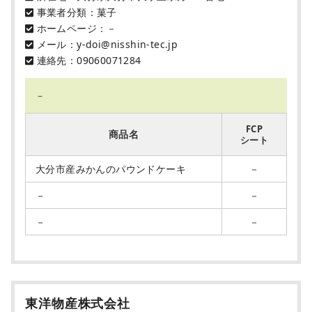
事業者分類：菓子
ホームページ：－
メール：y-doi@nisshin-tec.jp
連絡先：09060071284
－
FCP
商品名
シート
大分市産みかんのパウンドケーキ
－
－
－
－
－
東洋物産株式会社